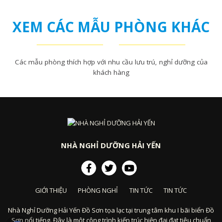
XEM CÁC MẪU
PHÒNG KHÁC
Các mẫu phòng thích hợp với nhu cầu lưu trú, nghỉ dưỡng của
khách hàng
NHÀ NGHỈ DƯỠNG HẢI YẾN
GIỚI THIỆU
PHÒNG NGHỈ
TIN TỨC
TIN TỨC
Nhà Nghỉ Dưỡng Hải Yến Đồ Sơn tọa lạc tại trung tâm khu I bãi biển Đồ
Sơn nổi tiếng. Đây là một công trình kiến trúc hiện đại đạt tiêu chuẩn