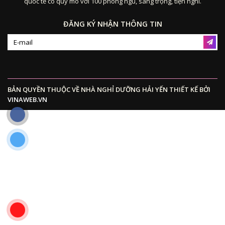
quốc tế có quy mô với 100 phòng ngủ, sang trọng, tiện nghi.
ĐĂNG KÝ NHẬN THÔNG TIN
BẢN QUYỀN THUỘC VỀ NHÀ NGHỈ DƯỠNG HẢI YẾN THIẾT KẾ BỞI
VINAWEB.VN